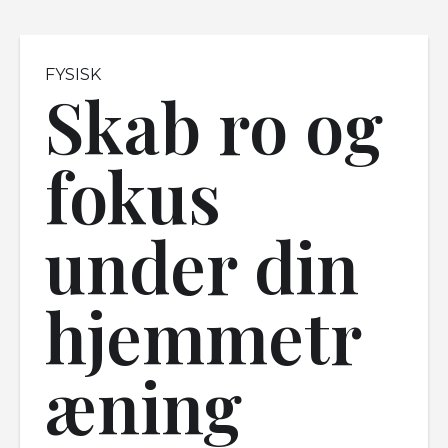
FYSISK
Skab ro og
fokus
under din
hjemmetr
æning