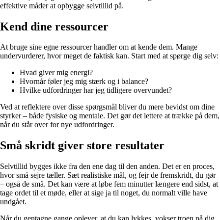
effektive måder at opbygge selvtillid på.
Kend dine ressourcer
At bruge sine egne ressourcer handler om at kende dem. Mange
undervurderer, hvor meget de faktisk kan. Start med at spørge dig selv:
Hvad giver mig energi?
Hvornår føler jeg mig stærk og i balance?
Hvilke udfordringer har jeg tidligere overvundet?
Ved at reflektere over disse spørgsmål bliver du mere bevidst om dine
styrker – både fysiske og mentale. Det gør det lettere at trække på dem,
når du står over for nye udfordringer.
Små skridt giver store resultater
Selvtillid bygges ikke fra den ene dag til den anden. Det er en proces,
hvor små sejre tæller. Sæt realistiske mål, og fejr de fremskridt, du gør
– også de små. Det kan være at løbe fem minutter længere end sidst, at
tage ordet til et møde, eller at sige ja til noget, du normalt ville have
undgået.
Når du gentagne gange oplever, at du kan lykkes, vokser troen på dig