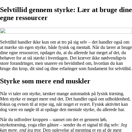
Selvtillid gennem styrke: Lær at bruge dine
egne ressourcer
Selvtillid handler ikke kun om at tro på sig selv – det handler også om
at mærke sin egen styrke, både fysisk og mentalt. Når du lærer at bruge
dine egne ressourcer, opdager du, at du allerede har meget af det, du
behøver for at stå stærkt i hverdagen. Det kræver ikke nødvendigvis
store forandringer, men snarere en bevidsthed om, hvordan du kan
bruge din krop, dit sind og dine erfaringer som fundament for selvtillid.
Styrke som mere end muskler
Når vi taler om styrke, tænker mange automatisk på fysisk træning.
Men styrke er meget mere end det. Det handler også om udholdenhed,
fokus og evnen til at rejse sig, når noget er svært. Fysisk aktivitet kan
dog være en nøgle til at opdage den mentale styrke, du allerede har.
Når du udfordrer kroppen – uanset om det er gennem løb,
styrketræning, yoga eller gåture – sender du et signal til dig selv:
Jeg
kan mere, end jeg tror.
Den oplevelse af mestring er en af de mest