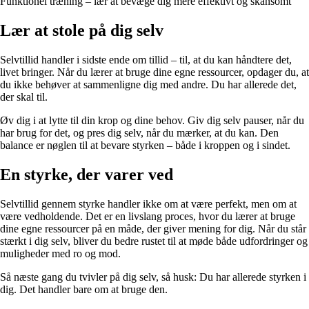
Funktionel træning – lær at bevæge dig mere effektivt og skånsomt
Lær at stole på dig selv
Selvtillid handler i sidste ende om tillid – til, at du kan håndtere det,
livet bringer. Når du lærer at bruge dine egne ressourcer, opdager du, at
du ikke behøver at sammenligne dig med andre. Du har allerede det,
der skal til.
Øv dig i at lytte til din krop og dine behov. Giv dig selv pauser, når du
har brug for det, og pres dig selv, når du mærker, at du kan. Den
balance er nøglen til at bevare styrken – både i kroppen og i sindet.
En styrke, der varer ved
Selvtillid gennem styrke handler ikke om at være perfekt, men om at
være vedholdende. Det er en livslang proces, hvor du lærer at bruge
dine egne ressourcer på en måde, der giver mening for dig. Når du står
stærkt i dig selv, bliver du bedre rustet til at møde både udfordringer og
muligheder med ro og mod.
Så næste gang du tvivler på dig selv, så husk: Du har allerede styrken i
dig. Det handler bare om at bruge den.