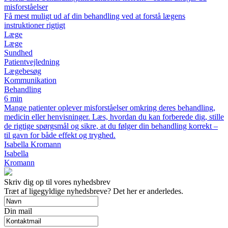
misforståelser
Få mest muligt ud af din behandling ved at forstå lægens
instruktioner rigtigt
Læge
Læge
Sundhed
Patientvejledning
Lægebesøg
Kommunikation
Behandling
6 min
Mange patienter oplever misforståelser omkring deres behandling,
medicin eller henvisninger. Læs, hvordan du kan forberede dig, stille
de rigtige spørgsmål og sikre, at du følger din behandling korrekt –
til gavn for både effekt og tryghed.
Isabella Kromann
Isabella
Kromann
Skriv dig op til vores nyhedsbrev
Træt af ligegyldige nyhedsbreve? Det her er anderledes.
Din mail