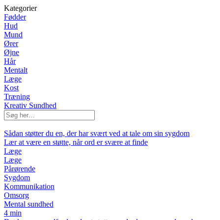
Kategorier
Fødder
Hud
Mund
Ører
Øjne
Hår
Mentalt
Læge
Kost
Træning
Kreativ Sundhed
Sådan støtter du en, der har svært ved at tale om sin sygdom
Lær at være en støtte, når ord er svære at finde
Læge
Læge
Pårørende
Sygdom
Kommunikation
Omsorg
Mental sundhed
4 min