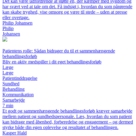
Det kan være udfordrende at støtte en, der kæmper med sygdom og
har svært ved at tale om det. Få indsigt i, hvordan du som pårørende
kan skabe tryghed, vise omsorg og være til stede – uden at presse
eller overtage.
Philip Johansen
Philip
Johansen
Patientens rolle: Sådan bidrager du til et sammenhængende
behandlingsforløb
Bliv en aktiv medspiller i dit eget behandlingsforløb
Læge
Læge
Patientinddragelse
Sundhed
Behandling
Kommunikation
Samarbejde
7 min
Et godt og sammenhængende behandlingsforløb kræver samarbejde
mellem patient og sundhedspersonale. Læs, hvordan du som patient
kan bidrage med åbenhed, forberedelse og engagement – og dermed
styrke både din egen oplevelse og resultatet af behandlingen.
Kasper Hald