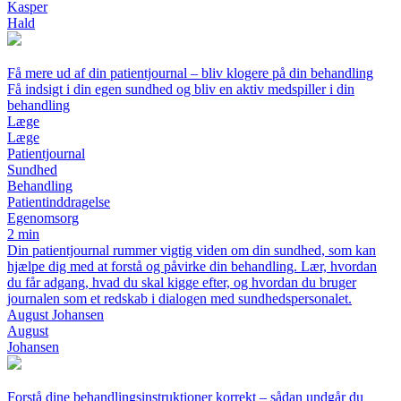
Kasper
Hald
Få mere ud af din patientjournal – bliv klogere på din behandling
Få indsigt i din egen sundhed og bliv en aktiv medspiller i din
behandling
Læge
Læge
Patientjournal
Sundhed
Behandling
Patientinddragelse
Egenomsorg
2 min
Din patientjournal rummer vigtig viden om din sundhed, som kan
hjælpe dig med at forstå og påvirke din behandling. Lær, hvordan
du får adgang, hvad du skal kigge efter, og hvordan du bruger
journalen som et redskab i dialogen med sundhedspersonalet.
August Johansen
August
Johansen
Forstå dine behandlingsinstruktioner korrekt – sådan undgår du