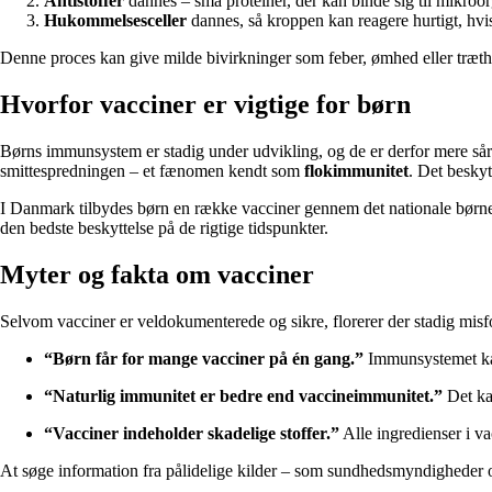
Antistoffer
dannes – små proteiner, der kan binde sig til mikro
Hukommelsesceller
dannes, så kroppen kan reagere hurtigt, hv
Denne proces kan give milde bivirkninger som feber, ømhed eller træthe
Hvorfor vacciner er vigtige for børn
Børns immunsystem er stadig under udvikling, og de er derfor mere sår
smittespredningen – et fænomen kendt som
flokimmunitet
. Det besky
I Danmark tilbydes børn en række vacciner gennem det nationale børn
den bedste beskyttelse på de rigtige tidspunkter.
Myter og fakta om vacciner
Selvom vacciner er veldokumenterede og sikre, florerer der stadig misfo
“Børn får for mange vacciner på én gang.”
Immunsystemet kan 
“Naturlig immunitet er bedre end vaccineimmunitet.”
Det kan
“Vacciner indeholder skadelige stoffer.”
Alle ingredienser i va
At søge information fra pålidelige kilder – som sundhedsmyndigheder o