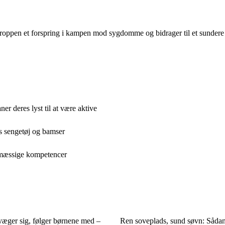
kroppen et forspring i kampen mod sygdomme og bidrager til et sundere 
r deres lyst til at være aktive
s sengetøj og bamser
esmæssige kompetencer
væger sig, følger børnene med –
Ren soveplads, sund søvn: Sådan