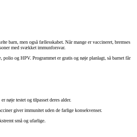
kelte barn, men også fællesskabet. Når mange er vaccineret, bremses
ersoner med svækket immunforsvar.
olio og HPV. Programmet er gratis og nøje planlagt, så barnet får
 nøje testet og tilpasset deres alder.
acciner giver immunitet uden de farlige konsekvenser.
kstremt små og ufarlige.