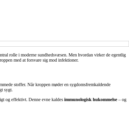
central rolle i moderne sundhedsvæsen. Men hvordan virker de egentlig
kroppen med at forsvare sig mod infektioner.
 fremmede stoffer. Når kroppen møder en sygdomsfremkaldende
t sygt.
gt og effektivt. Denne evne kaldes
immunologisk hukommelse
– og