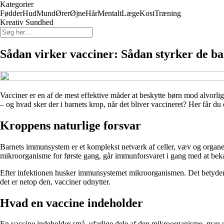
Kategorier
Fødder
Hud
Mund
Ører
Øjne
Hår
Mentalt
Læge
Kost
Træning
Kreativ Sundhed
Sådan virker vacciner: Sådan styrker de 
Vacciner er en af de mest effektive måder at beskytte børn mod alvorli
– og hvad sker der i barnets krop, når det bliver vaccineret? Her får 
Kroppens naturlige forsvar
Barnets immunsystem er et komplekst netværk af celler, væv og organe
mikroorganisme for første gang, går immunforsvaret i gang med at bekæm
Efter infektionen husker immunsystemet mikroorganismen. Det betyder
det er netop den, vacciner udnytter.
Hvad en vaccine indeholder
En vaccine indeholder små, ufarlige dele af den mikroorganisme, man 