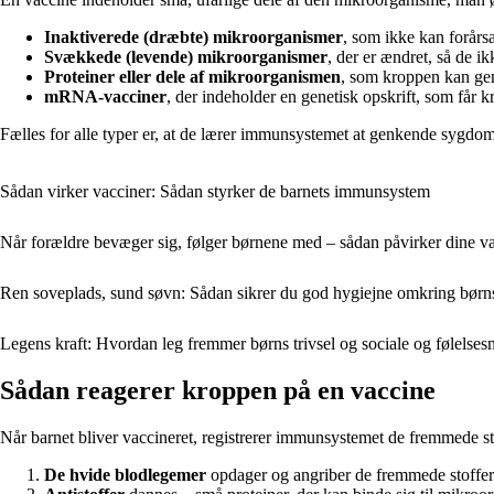
Inaktiverede (dræbte) mikroorganismer
, som ikke kan forår
Svækkede (levende) mikroorganismer
, der er ændret, så de i
Proteiner eller dele af mikroorganismen
, som kroppen kan ge
mRNA-vacciner
, der indeholder en genetisk opskrift, som får kr
Fælles for alle typer er, at de lærer immunsystemet at genkende sygdom
Sådan virker vacciner: Sådan styrker de barnets immunsystem
Når forældre bevæger sig, følger børnene med – sådan påvirker dine vane
Ren soveplads, sund søvn: Sådan sikrer du god hygiejne omkring børn
Legens kraft: Hvordan leg fremmer børns trivsel og sociale og følels
Sådan reagerer kroppen på en vaccine
Når barnet bliver vaccineret, registrerer immunsystemet de fremmede st
De hvide blodlegemer
opdager og angriber de fremmede stoffer