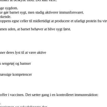
sage sygdom.
kke gør barnet sygt, men stadig aktiverer immunforsvaret.
nkende.
oppens egne celler til midlertidigt at producere et ufarligt protein fra vi
men uden, at barnet behøver at blive sygt først.
r deres lyst til at være aktive
s sengetøj og bamser
esmæssige kompetencer
offer i vaccinen. Det sætter gang i en kontrolleret immunreaktion:
.