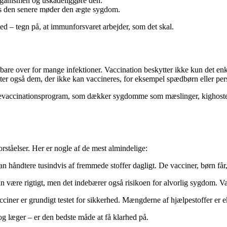
organismen og uskadeliggøre den.
is den senere møder den ægte sygdom.
d – tegn på, at immunforsvaret arbejder, som det skal.
bare over for mange infektioner. Vaccination beskytter ikke kun det en
tter også dem, der ikke kan vaccineres, for eksempel spædbørn eller p
evaccinationsprogram, som dækker sygdomme som mæslinger, kighoste, p
rståelser. Her er nogle af de mest almindelige:
håndtere tusindvis af fremmede stoffer dagligt. De vacciner, børn får, er
 være rigtigt, men det indebærer også risikoen for alvorlig sygdom. V
cciner er grundigt testet for sikkerhed. Mængderne af hjælpestoffer er e
g læger – er den bedste måde at få klarhed på.