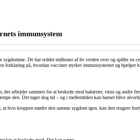
barnets immunsystem
ge sygdomme. De har reddet millioner af liv verden over og spiller en 
du en forklaring på, hvordan vacciner styrker immunsystemet og hjælper 
r, der arbejder sammen for at beskytte mod bakterier, virus og andre
pe den. Det tager dog tid – og i mellemtiden kan barnet blive alvorlig
, at hvis kroppen møder den samme sygdom igen, kan den reagere hurti
ønsker at beskytte mod. Det kan være: