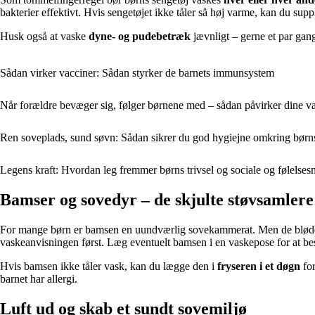
bakterier effektivt. Hvis sengetøjet ikke tåler så høj varme, kan du supp
Husk også at vaske
dyne- og pudebetræk
jævnligt – gerne et par gange
Sådan virker vacciner: Sådan styrker de barnets immunsystem
Når forældre bevæger sig, følger børnene med – sådan påvirker dine vane
Ren soveplads, sund søvn: Sådan sikrer du god hygiejne omkring børn
Legens kraft: Hvordan leg fremmer børns trivsel og sociale og følels
Bamser og sovedyr – de skjulte støvsamlere
For mange børn er bamsen en uundværlig sovekammerat. Men de bløde ve
vaskeanvisningen først. Læg eventuelt bamsen i en vaskepose for at besky
Hvis bamsen ikke tåler vask, kan du lægge den i
fryseren i et døgn
for
barnet har allergi.
Luft ud og skab et sundt sovemiljø