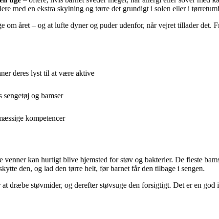
lere med en ekstra skylning og tørre det grundigt i solen eller i tørretum
 om året – og at lufte dyner og puder udenfor, når vejret tillader det. Fr
r deres lyst til at være aktive
s sengetøj og bamser
esmæssige kompetencer
nner kan hurtigt blive hjemsted for støv og bakterier. De fleste bam
tte den, og lad den tørre helt, før barnet får den tilbage i sengen.
 at dræbe støvmider, og derefter støvsuge den forsigtigt. Det er en god 