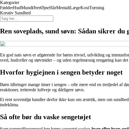
Kategorier
Fødder
Hud
Mund
Ører
Øjne
Hår
Mentalt
Læge
Kost
Træning
Kreativ Sundhed
Ren soveplads, sund søvn: Sådan sikrer du
En god nats søvn er afgørende for børns trivsel, udvikling og immunfors
sved, hudceller og støvmider – og uden regelmæssig rengøring kan det p
Hvorfor hygiejnen i sengen betyder noget
Børn tilbringer mange timer i sengen – ofte mere end en tredjedel af døg
reaktioner, irriterede luftveje og dårligere søvn.
Et rent sovemiljø handler derfor ikke kun om æstetik, men om sundhed.
indeklima.
Så ofte bør du vaske sengetøjet
Som tommelfingerregel bør børns sengetøj vaskes
hver eller hver an