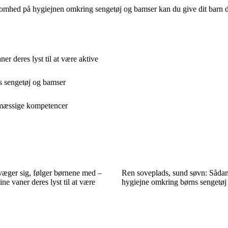
mhed på hygiejnen omkring sengetøj og bamser kan du give dit barn de 
r deres lyst til at være aktive
s sengetøj og bamser
esmæssige kompetencer
væger sig, følger børnene med –
Ren soveplads, sund søvn: Sådan
ne vaner deres lyst til at være
hygiejne omkring børns sengetøj