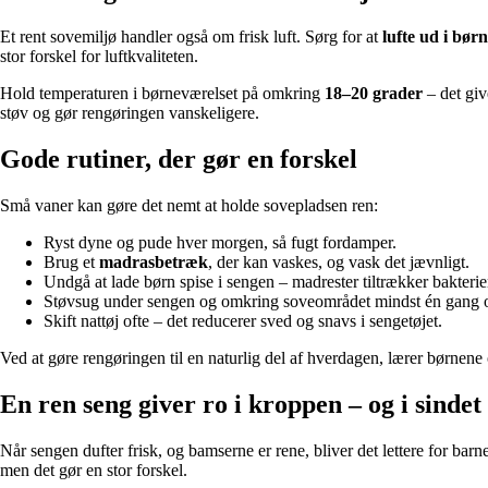
Et rent sovemiljø handler også om frisk luft. Sørg for at
lufte ud i børn
stor forskel for luftkvaliteten.
Hold temperaturen i børneværelset på omkring
18–20 grader
– det giv
støv og gør rengøringen vanskeligere.
Gode rutiner, der gør en forskel
Små vaner kan gøre det nemt at holde sovepladsen ren:
Ryst dyne og pude hver morgen, så fugt fordamper.
Brug et
madrasbetræk
, der kan vaskes, og vask det jævnligt.
Undgå at lade børn spise i sengen – madrester tiltrækker bakterie
Støvsug under sengen og omkring soveområdet mindst én gang 
Skift nattøj ofte – det reducerer sved og snavs i sengetøjet.
Ved at gøre rengøringen til en naturlig del af hverdagen, lærer børnene
En ren seng giver ro i kroppen – og i sindet
Når sengen dufter frisk, og bamserne er rene, bliver det lettere for ba
men det gør en stor forskel.