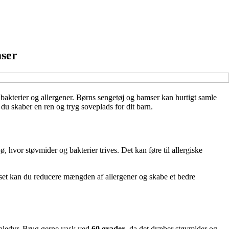
mser
 bakterier og allergener. Børns sengetøj og bamser kan hurtigt samle
du skaber en ren og tryg soveplads for dit barn.
, hvor støvmider og bakterier trives. Det kan føre til allergiske
set kan du reducere mængden af allergener og skabe et bedre
 kæledyr. Brug gerne vask ved
60 grader
, da det dræber støvmider og