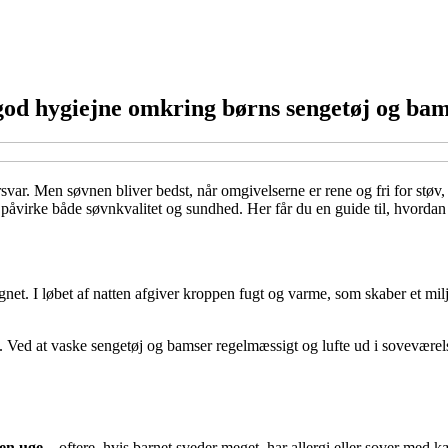
 god hygiejne omkring børns sengetøj og ba
var. Men søvnen bliver bedst, når omgivelserne er rene og fri for støv,
åvirke både søvnkvalitet og sundhed. Her får du en guide til, hvordan 
net. I løbet af natten afgiver kroppen fugt og varme, som skaber et miljø
 Ved at vaske sengetøj og bamser regelmæssigt og lufte ud i soveværel
den uge
– oftere, hvis barnet sveder meget, har allergi eller sover med