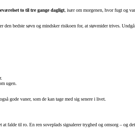
eværelset to til tre gange dagligt
, især om morgenen, hvor fugt og var
er den bedste søvn og mindsker risikoen for, at støvmider trives. Undgå
r.
om ugen.
 også gode vaner, som de kan tage med sig senere i livet.
rnet at falde til ro. En ren soveplads signalerer tryghed og omsorg – o