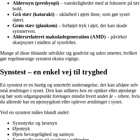
Alderssyn (presbyopi)
– vanskeligheder med at fokusere på tæt
hold.
Grå stær (katarakt)
– uklarhed i øjets linse, som gør synet
sløret.
Grøn stær (glaukom)
– forhøjet tryk i øjet, der kan skade
synsnerven.
Aldersrelateret makuladegeneration (AMD)
– påvirker
skarpsynet i midten af synsfeltet.
Mange af disse tilstande udvikler sig gradvist og uden smerter, hvilket
gør regelmæssige synstest ekstra vigtige.
Synstest – en enkel vej til tryghed
En synstest er en hurtig og smertefri undersøgelse, der kan afsløre selv
små ændringer i synet. Den kan udføres hos en optiker eller øjenlæge
og bør som udgangspunkt foretages mindst hvert andet år – oftere, hvis
du allerede har en øjensygdom eller oplever ændringer i synet.
Ved en synstest måles blandt andet:
Synsstyrke og læsesyn
Øjentryk
Øjets bevægelighed og samsyn
Eventuelle tegn på sygdom i nethinden