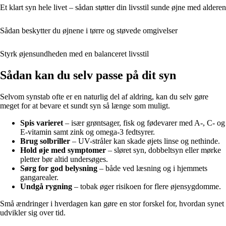
Et klart syn hele livet – sådan støtter din livsstil sunde øjne med alderen
Sådan beskytter du øjnene i tørre og støvede omgivelser
Styrk øjensundheden med en balanceret livsstil
Sådan kan du selv passe på dit syn
Selvom synstab ofte er en naturlig del af aldring, kan du selv gøre
meget for at bevare et sundt syn så længe som muligt.
Spis varieret
– især grøntsager, fisk og fødevarer med A-, C- og
E-vitamin samt zink og omega-3 fedtsyrer.
Brug solbriller
– UV-stråler kan skade øjets linse og nethinde.
Hold øje med symptomer
– sløret syn, dobbeltsyn eller mørke
pletter bør altid undersøges.
Sørg for god belysning
– både ved læsning og i hjemmets
gangarealer.
Undgå rygning
– tobak øger risikoen for flere øjensygdomme.
Små ændringer i hverdagen kan gøre en stor forskel for, hvordan synet
udvikler sig over tid.