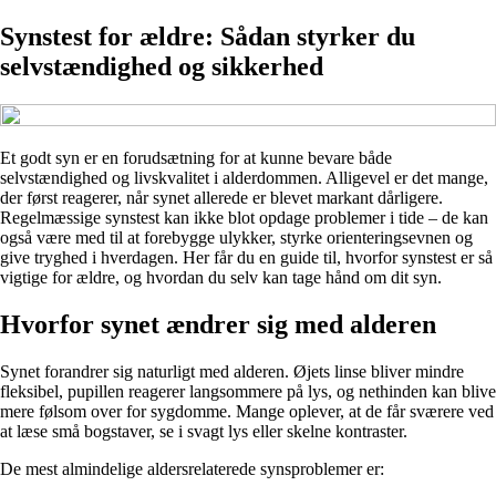
Synstest for ældre: Sådan styrker du
selvstændighed og sikkerhed
Et godt syn er en forudsætning for at kunne bevare både
selvstændighed og livskvalitet i alderdommen. Alligevel er det mange,
der først reagerer, når synet allerede er blevet markant dårligere.
Regelmæssige synstest kan ikke blot opdage problemer i tide – de kan
også være med til at forebygge ulykker, styrke orienteringsevnen og
give tryghed i hverdagen. Her får du en guide til, hvorfor synstest er så
vigtige for ældre, og hvordan du selv kan tage hånd om dit syn.
Hvorfor synet ændrer sig med alderen
Synet forandrer sig naturligt med alderen. Øjets linse bliver mindre
fleksibel, pupillen reagerer langsommere på lys, og nethinden kan blive
mere følsom over for sygdomme. Mange oplever, at de får sværere ved
at læse små bogstaver, se i svagt lys eller skelne kontraster.
De mest almindelige aldersrelaterede synsproblemer er: