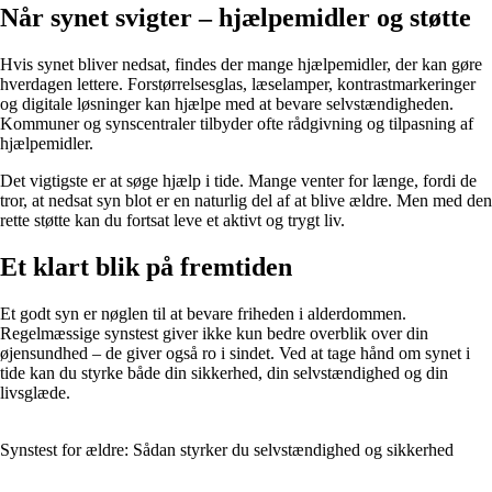
Når synet svigter – hjælpemidler og støtte
Hvis synet bliver nedsat, findes der mange hjælpemidler, der kan gøre
hverdagen lettere. Forstørrelsesglas, læselamper, kontrastmarkeringer
og digitale løsninger kan hjælpe med at bevare selvstændigheden.
Kommuner og synscentraler tilbyder ofte rådgivning og tilpasning af
hjælpemidler.
Det vigtigste er at søge hjælp i tide. Mange venter for længe, fordi de
tror, at nedsat syn blot er en naturlig del af at blive ældre. Men med den
rette støtte kan du fortsat leve et aktivt og trygt liv.
Et klart blik på fremtiden
Et godt syn er nøglen til at bevare friheden i alderdommen.
Regelmæssige synstest giver ikke kun bedre overblik over din
øjensundhed – de giver også ro i sindet. Ved at tage hånd om synet i
tide kan du styrke både din sikkerhed, din selvstændighed og din
livsglæde.
Synstest for ældre: Sådan styrker du selvstændighed og sikkerhed