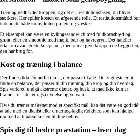
Træning nedbryder kroppen, og det er i restitutionsfasen, du bliver
stærkere. Her spiller kosten en afgørende rolle. Et restitutionsmåltid bør
indeholde både kulhydrater, protein og væske.
Et eksempel kan være en kyllingesandwich med fuldkornsbrød og
grønt, eller en smoothie med mælk, bær og havregryn. Det handler
ikke om avancerede kostplaner, men om at give kroppen de byggesten,
den har brug for.
Kost og træning i balance
Der findes ikke én perfekt kost, der passer til alle. Det vigtigste er at
finde en balance, der passer til din træning, din krop og din hverdag.
Spis varieret, undgå ekstreme diæter, og husk, at mad ikke kun er
brændstof – det er også nydelse og velvære.
Hvis du træner målrettet mod et specifikt mål, kan det være en god idé
at tale med en diætist eller ernæringsfaglig rådgiver, som kan hjælpe
dig med at tilpasse kosten til dine behov.
Spis dig til bedre præstation – hver dag