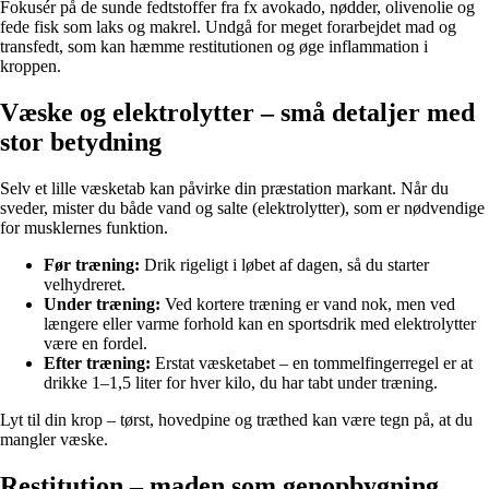
Fokusér på de sunde fedtstoffer fra fx avokado, nødder, olivenolie og
fede fisk som laks og makrel. Undgå for meget forarbejdet mad og
transfedt, som kan hæmme restitutionen og øge inflammation i
kroppen.
Væske og elektrolytter – små detaljer med
stor betydning
Selv et lille væsketab kan påvirke din præstation markant. Når du
sveder, mister du både vand og salte (elektrolytter), som er nødvendige
for musklernes funktion.
Før træning:
Drik rigeligt i løbet af dagen, så du starter
velhydreret.
Under træning:
Ved kortere træning er vand nok, men ved
længere eller varme forhold kan en sportsdrik med elektrolytter
være en fordel.
Efter træning:
Erstat væsketabet – en tommelfingerregel er at
drikke 1–1,5 liter for hver kilo, du har tabt under træning.
Lyt til din krop – tørst, hovedpine og træthed kan være tegn på, at du
mangler væske.
Restitution – maden som genopbygning