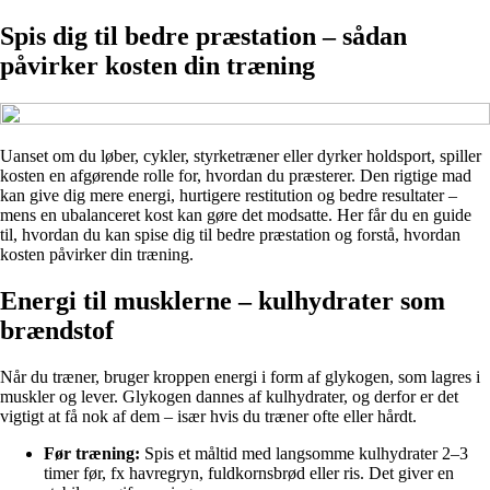
Spis dig til bedre præstation – sådan
påvirker kosten din træning
Uanset om du løber, cykler, styrketræner eller dyrker holdsport, spiller
kosten en afgørende rolle for, hvordan du præsterer. Den rigtige mad
kan give dig mere energi, hurtigere restitution og bedre resultater –
mens en ubalanceret kost kan gøre det modsatte. Her får du en guide
til, hvordan du kan spise dig til bedre præstation og forstå, hvordan
kosten påvirker din træning.
Energi til musklerne – kulhydrater som
brændstof
Når du træner, bruger kroppen energi i form af glykogen, som lagres i
muskler og lever. Glykogen dannes af kulhydrater, og derfor er det
vigtigt at få nok af dem – især hvis du træner ofte eller hårdt.
Før træning:
Spis et måltid med langsomme kulhydrater 2–3
timer før, fx havregryn, fuldkornsbrød eller ris. Det giver en