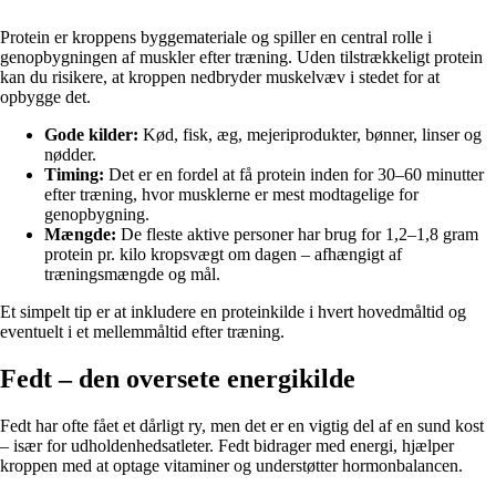
Protein er kroppens byggemateriale og spiller en central rolle i
genopbygningen af muskler efter træning. Uden tilstrækkeligt protein
kan du risikere, at kroppen nedbryder muskelvæv i stedet for at
opbygge det.
Gode kilder:
Kød, fisk, æg, mejeriprodukter, bønner, linser og
nødder.
Timing:
Det er en fordel at få protein inden for 30–60 minutter
efter træning, hvor musklerne er mest modtagelige for
genopbygning.
Mængde:
De fleste aktive personer har brug for 1,2–1,8 gram
protein pr. kilo kropsvægt om dagen – afhængigt af
træningsmængde og mål.
Et simpelt tip er at inkludere en proteinkilde i hvert hovedmåltid og
eventuelt i et mellemmåltid efter træning.
Fedt – den oversete energikilde
Fedt har ofte fået et dårligt ry, men det er en vigtig del af en sund kost
– især for udholdenhedsatleter. Fedt bidrager med energi, hjælper
kroppen med at optage vitaminer og understøtter hormonbalancen.