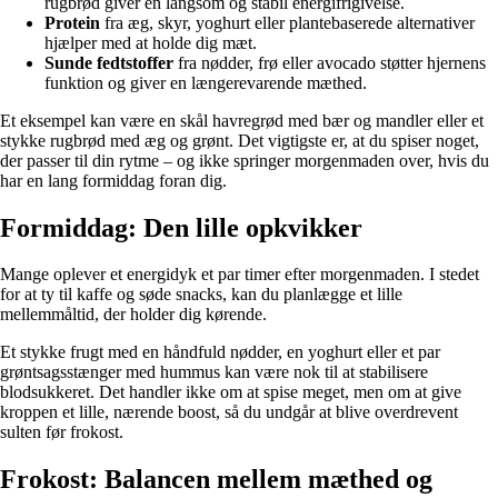
rugbrød giver en langsom og stabil energifrigivelse.
Protein
fra æg, skyr, yoghurt eller plantebaserede alternativer
hjælper med at holde dig mæt.
Sunde fedtstoffer
fra nødder, frø eller avocado støtter hjernens
funktion og giver en længerevarende mæthed.
Et eksempel kan være en skål havregrød med bær og mandler eller et
stykke rugbrød med æg og grønt. Det vigtigste er, at du spiser noget,
der passer til din rytme – og ikke springer morgenmaden over, hvis du
har en lang formiddag foran dig.
Formiddag: Den lille opkvikker
Mange oplever et energidyk et par timer efter morgenmaden. I stedet
for at ty til kaffe og søde snacks, kan du planlægge et lille
mellemmåltid, der holder dig kørende.
Et stykke frugt med en håndfuld nødder, en yoghurt eller et par
grøntsagsstænger med hummus kan være nok til at stabilisere
blodsukkeret. Det handler ikke om at spise meget, men om at give
kroppen et lille, nærende boost, så du undgår at blive overdrevent
sulten før frokost.
Frokost: Balancen mellem mæthed og