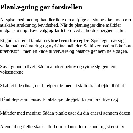
Planlægning gør forskellen
At spise med mening handler ikke om at følge en streng diæt, men om
at skabe struktur og bevidsthed. Når du planlægger dine måltider,
undgår du impulsive valg og får lettere ved at holde energien stabil.
Et godt råd er at tænke i
rytme frem for regler
: Spis regelmæssigt,
vælg mad med næring og nyd dine måltider. Så bliver maden ikke bare
brændstof – men en kilde til velvære og balance gennem hele dagen.
Søvn gennem livet: Sådan ændrer behov og rytme sig gennem
voksenårene
Skab et lille ritual, der hjælper dig med at skifte fra arbejde til fritid
Håndpleje som pause: Et afslappende øjeblik i en travl hverdag
Måltider med mening: Sådan planlægger du din energi gennem dagen
Alenetid og fællesskab – find din balance for et sundt og stærkt liv