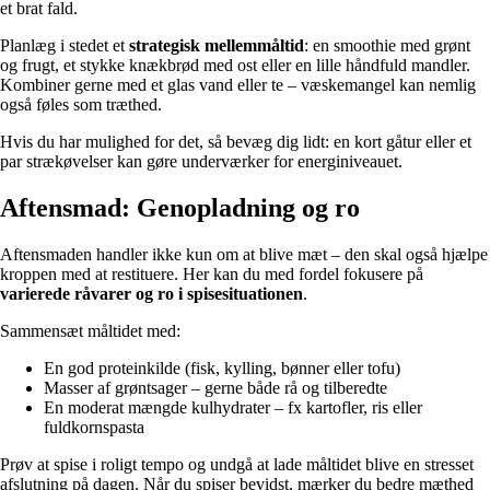
et brat fald.
Planlæg i stedet et
strategisk mellemmåltid
: en smoothie med grønt
og frugt, et stykke knækbrød med ost eller en lille håndfuld mandler.
Kombiner gerne med et glas vand eller te – væskemangel kan nemlig
også føles som træthed.
Hvis du har mulighed for det, så bevæg dig lidt: en kort gåtur eller et
par strækøvelser kan gøre underværker for energiniveauet.
Aftensmad: Genopladning og ro
Aftensmaden handler ikke kun om at blive mæt – den skal også hjælpe
kroppen med at restituere. Her kan du med fordel fokusere på
varierede råvarer og ro i spisesituationen
.
Sammensæt måltidet med:
En god proteinkilde (fisk, kylling, bønner eller tofu)
Masser af grøntsager – gerne både rå og tilberedte
En moderat mængde kulhydrater – fx kartofler, ris eller
fuldkornspasta
Prøv at spise i roligt tempo og undgå at lade måltidet blive en stresset
afslutning på dagen. Når du spiser bevidst, mærker du bedre mæthed