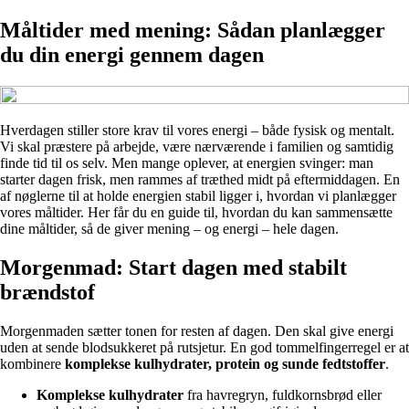
Måltider med mening: Sådan planlægger
du din energi gennem dagen
Hverdagen stiller store krav til vores energi – både fysisk og mentalt.
Vi skal præstere på arbejde, være nærværende i familien og samtidig
finde tid til os selv. Men mange oplever, at energien svinger: man
starter dagen frisk, men rammes af træthed midt på eftermiddagen. En
af nøglerne til at holde energien stabil ligger i, hvordan vi planlægger
vores måltider. Her får du en guide til, hvordan du kan sammensætte
dine måltider, så de giver mening – og energi – hele dagen.
Morgenmad: Start dagen med stabilt
brændstof
Morgenmaden sætter tonen for resten af dagen. Den skal give energi
uden at sende blodsukkeret på rutsjetur. En god tommelfingerregel er at
kombinere
komplekse kulhydrater, protein og sunde fedtstoffer
.
Komplekse kulhydrater
fra havregryn, fuldkornsbrød eller