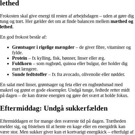
lethed
Frokosten skal give energi til resten af arbejdsdagen – uden at gøre dig
tung og træt. Her gælder det om at finde balancen mellem
mæthed og
lethed
.
En god frokost består af:
Grøntsager i rigelige mængder
– de giver fibre, vitaminer og
fylde.
Protein
– fx kylling, fisk, bønner, linser eller æg.
Fuldkorn
– som rugbrød, quinoa eller bulgur, der holder dig
mæt længere.
Sunde fedtstoffer
– fx fra avocado, olivenolie eller nødder.
En salat med linser, grøntsager og feta eller en rugbrødsmad med
makrel og grønt er gode eksempler. Undgå tunge, fedtede retter midt
på dagen – de kan dræne energien og gøre det svært at holde fokus.
Eftermiddag: Undgå sukkerfælden
Eftermiddagen er for mange den sværeste tid på dagen. Trætheden
melder sig, og fristelsen til at hente en kage eller en energidrik kan
være stor. Men sukker giver kun et kortvarigt energikick – efterfulgt af